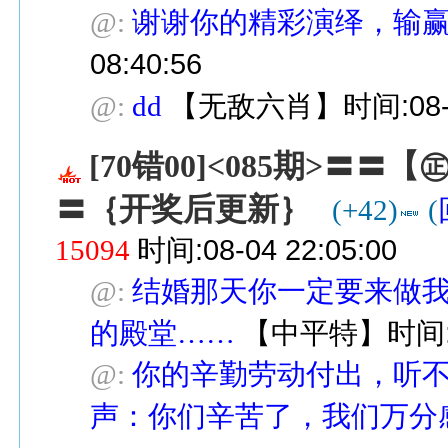
@:
谢谢你的精彩演绎，输
08:40:56
时间:08-
@:
dd
【
无敌六肖
】
[70错00]<085期>
〓｛开奖后更新｝
(+42)
(
时间:08-04 22:05:00
15094
@:
结婚那天你一定要来做
时间:
的殿堂……
【
中平特
】
@:
你的辛勤劳动付出，听
声：你们辛苦了，我们万分