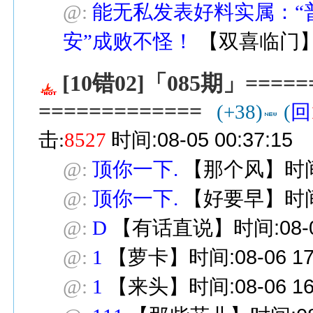
@:
能无私发表好料实属：“
安”成败不怪！
【
双喜临门
[10错02]「085期」======
=============
(+38)
(
回
时间:08-05 00:37:15
击:
8527
时间
@:
顶你一下.
【
那个风
】
时间
@:
顶你一下.
【
好要早
】
时间:08-0
@:
D
【
有话直说
】
时间:08-06 17
@:
1
【
萝卡
】
时间:08-06 16
@:
1
【
来头
】