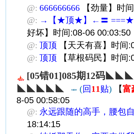
时间:
@:
666666666
【
劲量
】
@:
→【★顶★】←〓 ===
时间:08-06 00:03:50
好坏
】
时间:08
@:
顶顶
【
天天有喜
】
时间:08
@:
顶顶
【
草根码民
】
[05错01]085期12
◣◣◣◣◣
(
回
11
贴
)
【
富
8-05 00:58:05
@:
永远跟随的高手，腰包
18:14:15