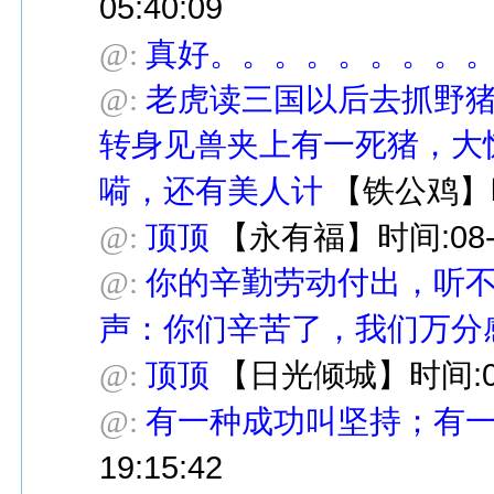
05:40:09
@:
真好。。。。。。。。
@:
老虎读三国以后去抓野猪
转身见兽夹上有一死猪，大
嗬，还有美人计
【
铁公鸡
】
时间:08-
@:
顶顶
【
永有福
】
@:
你的辛勤劳动付出，听
声：你们辛苦了，我们万分
时间:08
@:
顶顶
【
日光倾城
】
@:
有一种成功叫坚持；有
19:15:42