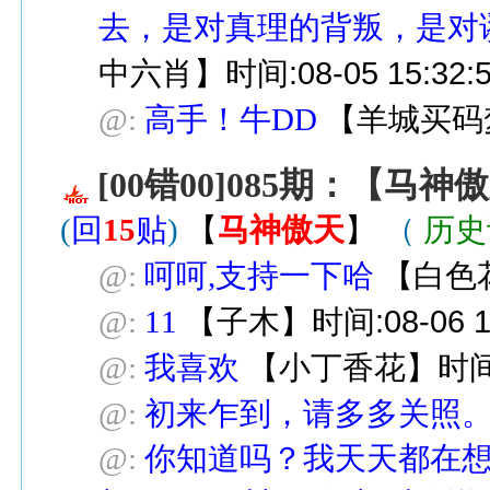
去，是对真理的背叛，是对
时间:08-05 15:32:
中六肖
】
@:
高手！牛DD
【
羊城买码
[00错00]085期：【
(
回
15
贴
)
【
马神傲天
】
（
历史
@:
呵呵,支持一下哈
【
白色
时间:08-06 1
@:
11
【
子木
】
时间:
@:
我喜欢
【
小丁香花
】
@:
初来乍到，请多多关照
@:
你知道吗？我天天都在