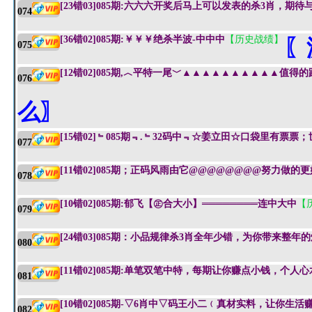
[23错03]085期:六六六开奖后马上可以发表的杀3肖，期
074
[36错02]085期:￥￥￥绝杀半波-中中中
【历史战绩】
〖
075
[12错02]085期,︿平特一尾﹀▲▲▲▲▲▲▲▲▲▲值
076
么〗
[15错02]﹄085期﹃.﹄32码中﹃☆姜立田☆口袋里有票
077
[11错02]085期；正码风雨由它@@@@@@@@努力做的
078
[10错02]085期:郁飞【㊣合大小】════════连中大中
【
079
[24错03]085期：小品规律杀3肖全年少错，为你带来整年
080
[11错02]085期:单笔双笔中特，每期让你赚点小钱，个人
081
[10错02]085期-▽6肖中▽码王小二﹙真材实料，让你生
082