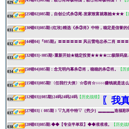
[43错01]085期：殺①肖终极特围，殺①肖终极特围！！
【
029
[25错02]085期，自创公式杀③尾-发家致富就靠她★★★
【
030
[30错03]085期:{红玫}精选《杀③肖》中特，稳定是信
031
[44错04]『085期』〓〓〓〓〓〓 风云雷电㊣杀二肖 〓〓〓
032
[32错03]<085期>重新开始★稳定投资★★★★□□极限码皇
033
[58错04]085期：念无明内幕杀②肖，稳稳的杀②肖。
【历
034
[15错03]085期!〈任我行大侠〉☆⑥肖☆○○○○赚钱就是这么
035
[12错03]{085期}24码24码24码
【历史战绩】
〖我
036
[27错03]﹝085期﹞▽九肖中特▽｛穷少｝▂▂▂▂造福
037
[28错03]085期:◆◆【专业半单双】◆◆准准准。
【历史战
038