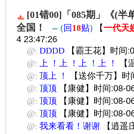
[01错00]「085期」
全国！
(
回
18
贴
)
【
一代天
4 23:47:26
时间:08
@:
DDDD
【
霸王花
】
@:
上 ！上 ！上 ！上 ！
【
时间
@:
顶上 ！
【
送你千万
】
时间:08-06
@:
顶顶
【
康健
】
时间:08-06
@:
顶顶
【
康健
】
时间:08-06
@:
顶顶
【
康健
】
@:
我来看看！谢谢
【
逍遥