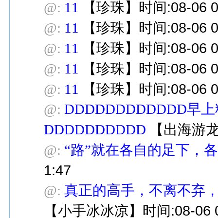
时间:08-06 0
@:
11
【
珍珠
】
时间:08-06 0
@:
11
【
珍珠
】
时间:08-06 0
@:
11
【
珍珠
】
时间:08-06 0
@:
11
【
珍珠
】
时间:08-06 0
@:
11
【
珍珠
】
@:
DDDDDDDDDDDD
DDDDDDDDDD
【
出海游
@:
“路”就在各自的足下，
1:47
@:
真正的高手，不离不弃
时间:08-06 0
【
小手冰冰凉
】