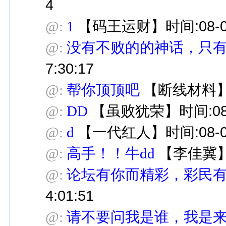
4
时间:08-0
@:
1
【
码王运财
】
@:
没有不败的的神话，只
7:30:17
@:
帮你顶顶吧
【
断线材料
时间:08-
@:
DD
【
虽败犹荣
】
时间:08-0
@:
d
【
一代红人
】
@:
高手！！牛dd
【
李佳冀
@:
论坛有你而精彩，彩民
4:01:51
@:
请不要问我是谁，我是来坐