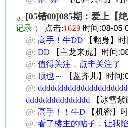
[05错00]085期：爱上
时间:08-05 0
记录
）
点击:
1629
时间
@:
高手！牛DD
【
翻身
】
时间:08-
@:
DD
【
主龙来虎
】
@:
值得关注，点击关注了
时间:08
@:
顶也～
【
蓝齐儿
】
@:
ddddddddddddddddddddd
ddddddddddddddd
【
冰雪紫
时
@:
高手！！牛D
【
机密
】
@:
看了楼主的帖子，让我