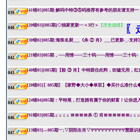
[41错05]085期:解码中特③⑤码推荐有参考的朋友请支持一
039
[20错03][085期]◇独家更新┅＜3行＞
【历史战绩】
〖
040
[30错02]085期:海珠名厨___《杀 ② 肖》___已更新-_-支
041
[21错03]085期，~~~用情~~~<三十码>~~~用情~~~<三十码>
042
[40错05][085期]【殺 ③ 肖】中特跟住此料，吹嘘无用
043
[20错05]〖085期〗【家野◆大小◆单双】◆买什么准什
044
[24错04]085期：平特尾，打造拥有属于你的财富！让你
045
[91错03]085期.≤ ≤ ≤ ≤ 〓〓〓〓杀 ① 肖〓〓〓〓〓〓≤ ≤ ≤
046
[13错03]︿085期﹀;▽阴阳生肖▽ΨΨΨΨΨΨΨΨΨΨ慧眼
047