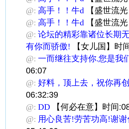
@:
高手！！牛d
【
盛世流光
@:
高手！！牛d
【
盛世流光
@:
论坛的精彩靠诸位长期
时间:
有你而骄傲!
【
女儿国
】
@:
一而继往支持你.您是我
06:07
@:
好料，顶上去，祝你再创
06:32:39
时间:08-
@:
DD
【
何必在意
】
@:
用心良苦!劳苦功高!谢谢