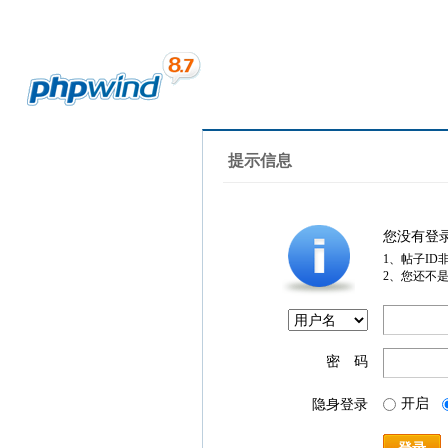
提示信息
您没有登
1、帖子ID
2、您还不
密 码
开启
隐身登录