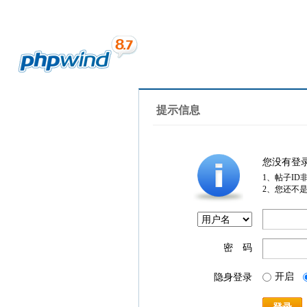
提示信息
您没有登
1、帖子ID
2、您还不
密 码
开启
隐身登录