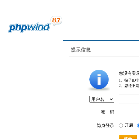
提示信息
您没有登
1、帖子ID
2、您还不
密 码
开启
隐身登录