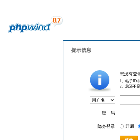
提示信息
您没有登
1、帖子ID
2、您还不
密 码
开启
隐身登录