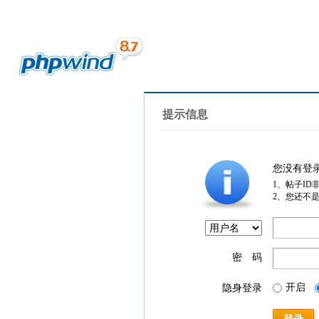
提示信息
您没有登
1、帖子ID
2、您还不
密 码
开启
隐身登录