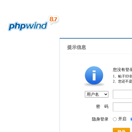
提示信息
您没有登
1、帖子ID
2、您还不
密 码
开启
隐身登录