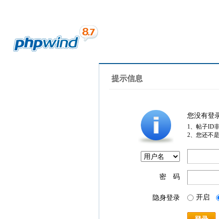
提示信息
您没有登
1、帖子ID
2、您还不
密 码
开启
隐身登录