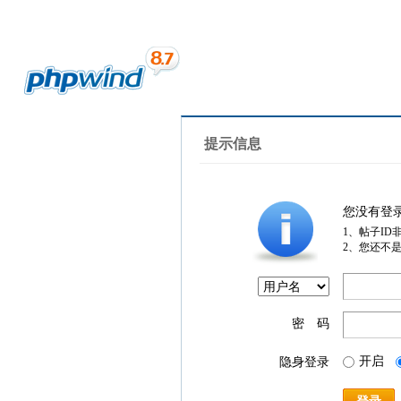
提示信息
您没有登
1、帖子ID
2、您还不
密 码
开启
隐身登录