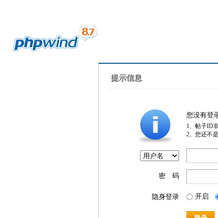
提示信息
您没有登
1、帖子ID
2、您还不
密 码
开启
隐身登录