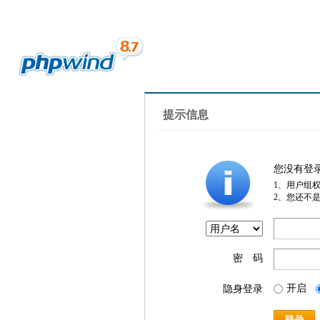
提示信息
您没有登
1、用户组
2、您还不
密 码
开启
隐身登录