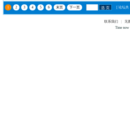
1
2
3
4
5
6
末页
下一页
[ 论坛共
选 页
联系我们
|
无
Time now 