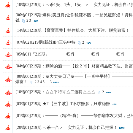
[10错02]219期：＜杀1头、1头、1头、＞---实力见证，机会自
[06错01]219期:爆料(美丑肖)让你稳赚不赔，一起见证辉煌！
钱
2
3
[14错03]219期:【寶寶單雙】抓住机会、大胆下注、脱贫致富！
[07错02][219期]新战狼4三头中特
2
[05错01]『219期』━━━━⑥肖━━━━⑥肖━━━━⑥肖━
[04错00]219期：糊涂的酒━━【殺 2 肖】财富精品敢下注、财
[00错00]219期：※大丈夫日记※━━【一肖中平特】━━━
爆富！
2
3
4
5
..
13
[10错00]219期：△△平特肖△二连肖△△△
2
[03错01]219期:★T【三半波】T不求赚多，只求稳赚
[01错00]219期：━━━（精准6肖）━━━帮你翻本发大财，已
[20错01]219期:＜杀一合＞---实力见证，机会自己把握！