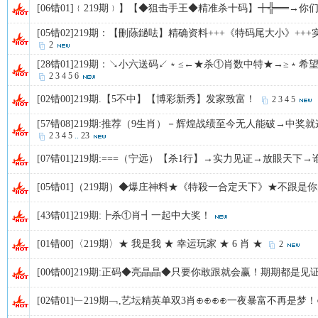
[06错01]﹛219期﹜】【◆狙击手王◆精准杀十码】╋╬══→你
[05错02]219期：【刪蒢鐹呿】精确资料+++《特码尾大小》+
2
[28错01]219期：↘小六送码↙﹡≤←★杀①肖数中特★→≥﹡
2
3
4
5
6
[02错00]219期.【5不中】【博彩新秀】发家致富！
2
3
4
5
[57错08]219期:推荐（9生肖）－辉煌战绩至今无人能破→中奖
2
3
4
5
..
23
[07错01]219期:===（宁远）【杀1行】→实力见证→放眼天下
[05错01]（219期）◆爆庄神料★《特殺一合定天下》★不跟是
[43错01]219期:┣杀①肖┫一起中大奖！
[01错00]〈219期〉★ 我是我 ★ 幸运玩家 ★ 6 肖 ★
2
[00错00]219期:正码◆亮晶晶◆只要你敢跟就会赢！期期都是见
[02错01]﹂219期﹁,艺坛精英单双3肖⊕⊕⊕⊕一夜暴富不再是梦！