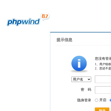
提示信息
您没有登
1、用户组
2、您还不
密 码
开启
隐身登录