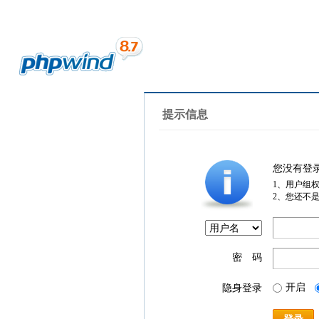
提示信息
您没有登
1、用户组
2、您还不
密 码
开启
隐身登录