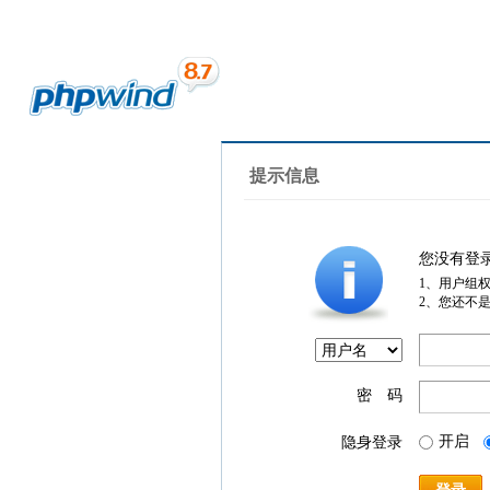
提示信息
您没有登
1、用户组
2、您还不
密 码
开启
隐身登录