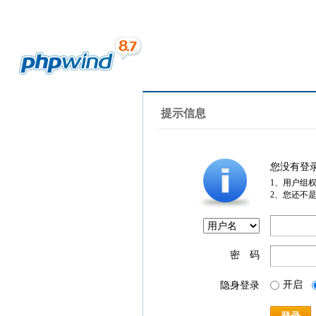
提示信息
您没有登
1、用户组
2、您还不
密 码
开启
隐身登录