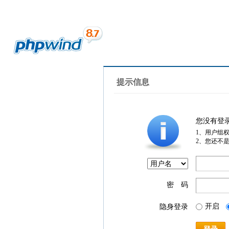
提示信息
您没有登
1、用户组
2、您还不
密 码
开启
隐身登录