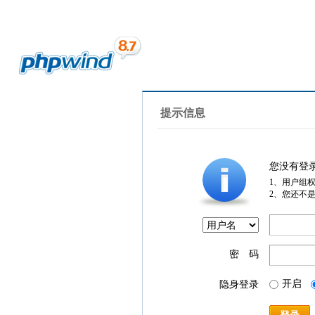
提示信息
您没有登
1、用户组
2、您还不
密 码
开启
隐身登录