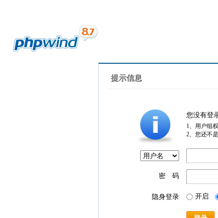
提示信息
您没有登
1、用户组
2、您还不
密 码
开启
隐身登录