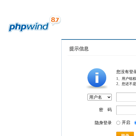
提示信息
您没有登
1、用户组
2、您还不
密 码
开启
隐身登录