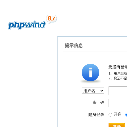
提示信息
您没有登
1、用户组
2、您还不
密 码
开启
隐身登录