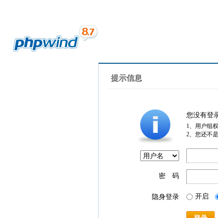
提示信息
您没有登
1、用户组
2、您还不
密 码
开启
隐身登录