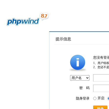
提示信息
您没有登
1、用户组
2、您还不
密 码
开启
隐身登录