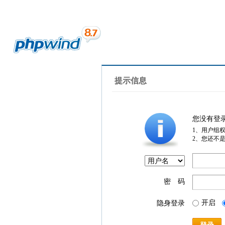
提示信息
您没有登
1、用户组
2、您还不
密 码
开启
隐身登录