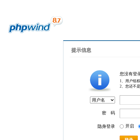
提示信息
您没有登
1、用户组
2、您还不
密 码
开启
隐身登录