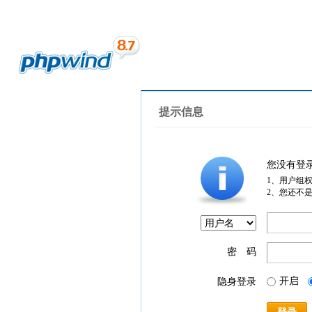
提示信息
您没有登
1、用户组
2、您还不
密 码
开启
隐身登录