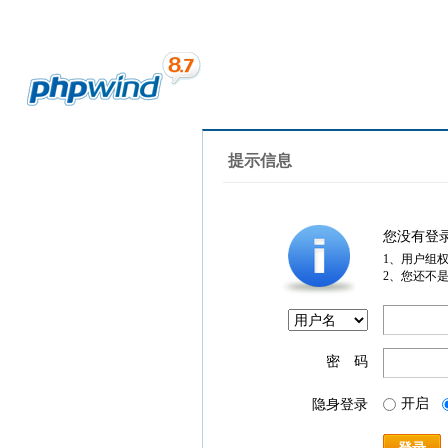
提示信息
您没有登
1、用户组
2、您还不
密 码
开启
隐身登录