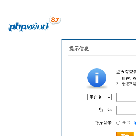
提示信息
您没有登
1、用户组
2、您还不
密 码
开启
隐身登录