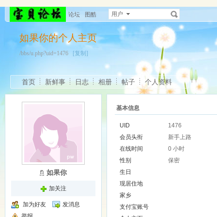
用户
论坛
图酷
如果你的个人主页
/bbs/u.php?uid=1476
[复制]
首页
新鲜事
日志
相册
帖子
个人资料
基本信息
UID
1476
会员头衔
新手上路
在线时间
0 小时
性别
保密
如果你
生日
现居住地
加关注
家乡
加为好友
发消息
支付宝账号
举报