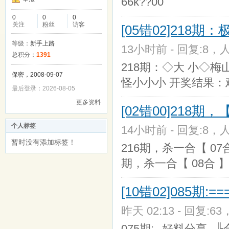
66k??00
0
0
0
关注
粉丝
访客
[05错02]218
等级：
新手上路
13小时前 - 回复:8，人
总积分：
1391
218期：◇大 小◇梅
保密，2008-09-07
怪小小小 开奖结果：鸡
最后登录：2026-08-05
更多资料
[02错00]218
个人标签
14小时前 - 回复:8，人
暂时没有添加标签！
216期，杀一合【 07合
期，杀一合【 08合 】
[10错02]085期:
昨天 02:13 - 回复:63
075期:┌好料分享┐╠