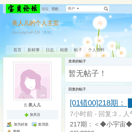
用户
论坛
图酷
美人儿的个人主页
/bbs/u.php?uid=220
[复制]
首页
新鲜事
日志
相册
帖子
个人资料
发表的帖子
暂无帖子！
回复的帖子
[01错00]218期
美人儿
7小时前 - 回复:3，人气
加关注
217期：＜◆小宇宙◆
加为好友
发消息
举报