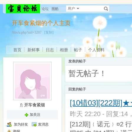
用户
论坛
图酷
开车食紧烟的个人主页
/bbs/u.php?uid=3207
[复制]
首页
新鲜事
日志
相册
帖子
个人资料
发表的帖子
暂无帖子！
回复的帖子
[10错03][222
开车食紧烟
昨天 22:20 - 回复:14
加关注
[212期]﹛诺元﹜¤2 行
加为好友
发消息
举报