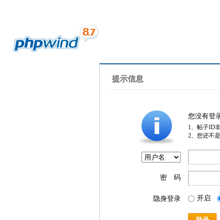
提示信息
您没有登
1、帖子ID
2、您还不
密 码
开启
隐身登录