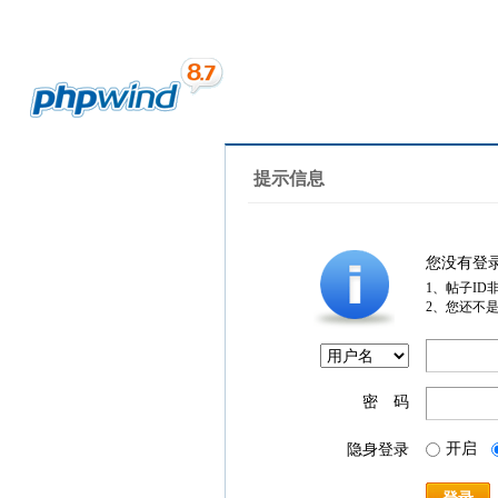
提示信息
您没有登
1、帖子ID
2、您还不
密 码
开启
隐身登录