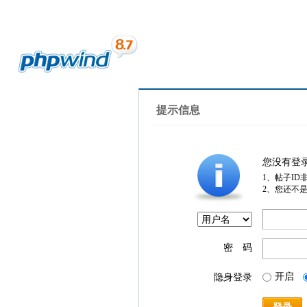
提示信息
您没有登
1、帖子ID
2、您还不
密 码
开启
隐身登录