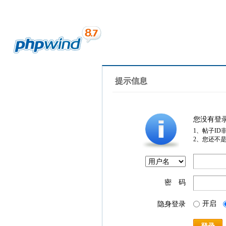
提示信息
您没有登
1、帖子ID
2、您还不
密 码
开启
隐身登录